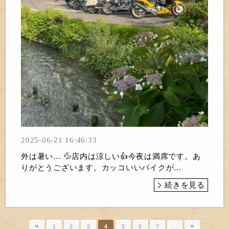
2025-06-21 16:46:33
外は暑い… 💦店内は涼しい👍今夜は満席です。あ
りがとうございます。カッコいいバイクが...
続きを見る
«
»
1
2
3
4
5
6
7
…