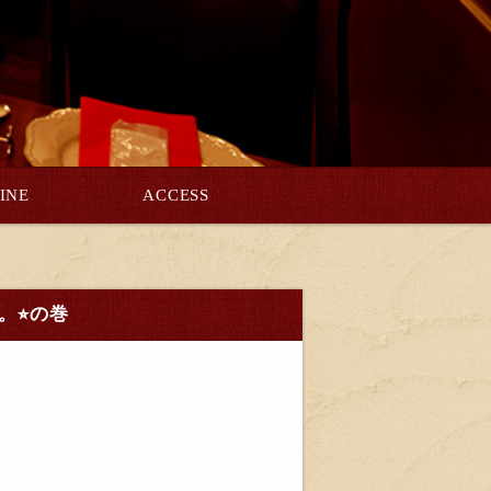
INE
ACCESS
⭐︎の巻