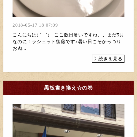
2018-05-17 18:07:09
こんにちは(｀_´)ゞここ数日暑いですね、、まだ5月
なのに！ラシェット後藤です♪暑い日こそがっつり
お肉...
続きを見る
黒板書き換え☆の巻