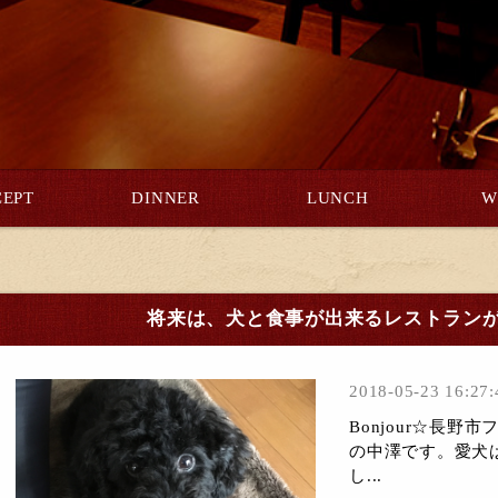
EPT
DINNER
LUNCH
W
将来は、犬と食事が出来るレストラン
2018-05-23 16:27:
Bonjour☆長
の中澤です。愛犬
し...