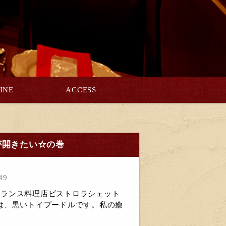
INE
ACCESS
が開きたい☆の巻
49
野市フランス料理店ビストロラシェット
は、黒いトイプードルです。私の癒