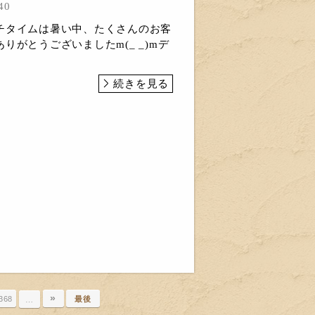
40
チタイムは暑い中、たくさんのお客
りがとうございましたm(_ _)mデ
続きを見る
»
368
最後
…