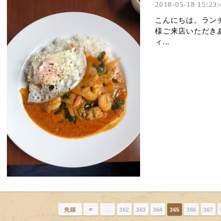
2018-05-18 15:23:
こんにちは。ラン
様ご来店いただきあ
ィ...
«
先頭
…
362
363
364
365
366
367