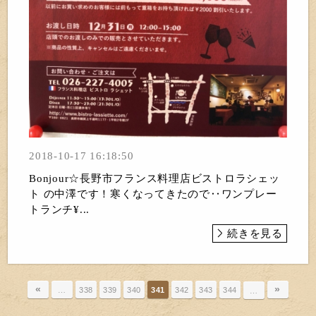
2018-10-17 16:18:50
Bonjour☆長野市フランス料理店ビストロラシェッ
ト の中澤です！寒くなってきたので‥ワンプレー
トランチ¥...
続きを見る
«
»
…
338
339
340
341
342
343
344
…