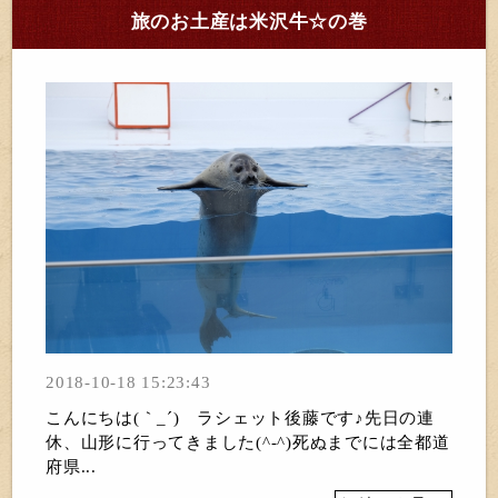
旅のお土産は米沢牛☆の巻
2018-10-18 15:23:43
こんにちは(｀_´)ゞラシェット後藤です♪先日の連
休、山形に行ってきました(^-^)死ぬまでには全都道
府県...