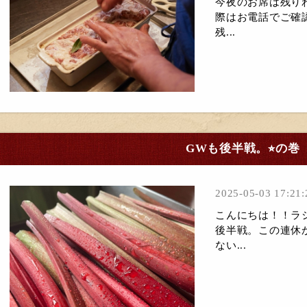
今夜のお席は残り
際はお電話でご確
残...
GWも後半戦。⭐︎の巻
2025-05-03 17:21:
こんにちは！！ラシ
後半戦。この連休
ない...