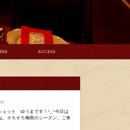
INE
ACCESS
巻
09
ェット ゆうまです！^_^今日は
ね。そろそろ梅雨のシーズン。ご来