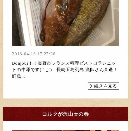
2018-04-16 17:27:26
Bonjour！！長野市フランス料理ビストロラシェッ
トの中澤です(｀_´)ゞ長崎五島列島 漁師さん直送！
鮮魚...
続きを見る
コルクが沢山☆の巻