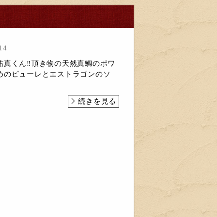
14
真くん‼️頂き物の天然真鯛のポワ
めのピューレとエストラゴンのソ
続きを見る