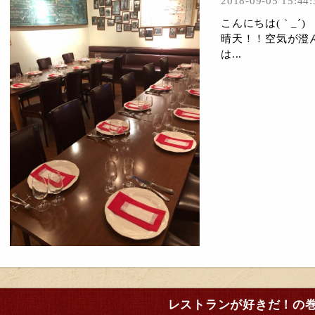
2018-09-05 15:44:
こんにちは(｀_´
晴天！！空気が澄
は...
レストランが好きだ！の