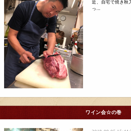
近、自宅で焼き秋
っ...
ワイン会☆の巻