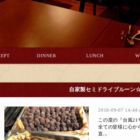
EPT
DINNER
LUNCH
W
自家製セミドライプルーン
2018-09-07 14:44:
この度の『台風2
全ての皆様に心か
直...