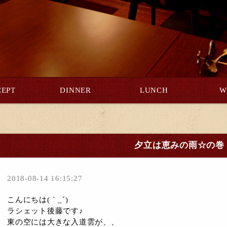
EPT
DINNER
LUNCH
W
夕立は恵みの雨☆の巻
2018-08-14 16:15:27
こんにちは(｀_´)ゞ
ラシェット後藤です♪
東の空には大きな入道雲が、、