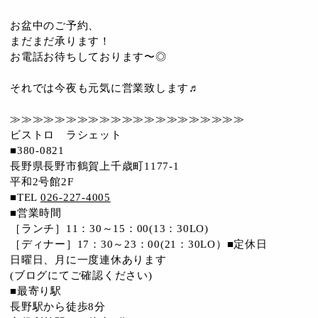
お盆中のご予約、
まだまだ承ります！
お電話お待ちしております〜◎
それでは今夜も元気に営業致します♬
≫≫≫≫≫≫≫≫≫≫≫≫≫≫≫≫≫≫≫≫≫
ビストロ ラシェット
■380-0821
長野県長野市鶴賀上千歳町1177-1
平和2号館2F
■TEL
026-227-4005
■営業時間
［ランチ］11：30～15：00(13：30LO)
［ディナー］17：30～23：00(21：30LO）■定休日
日曜日、月に一度連休あります
(ブログにてご確認ください)
■最寄り駅
長野駅から徒歩8分