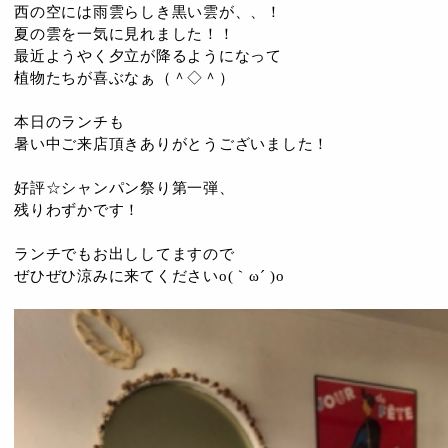
西の空には雨雲らしき黒い雲が、、！
夏の雲を一気に見れました！！
最近ようやく夕立が降るようになって
植物たちが喜ぶなぁ（＾◇＾）
本日のランチも
暑い中ご来店頂きありがとうございました！
好評☆シャンパン祭り第一弾、
残りわずかです！
ランチでもお出ししてますので
ぜひぜひ涼みに来てくださいo(｀ω´ )o