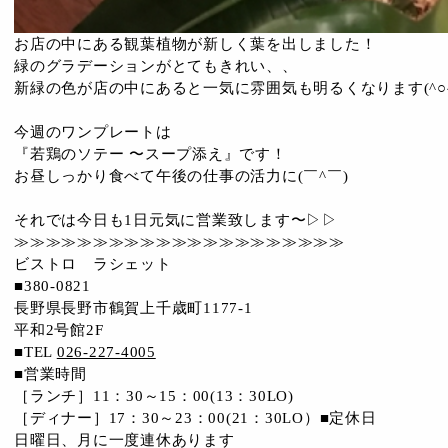
お店の中にある観葉植物が新しく葉を出しました！
緑のグラデーションがとてもきれい、、
新緑の色が店の中にあると一気に雰囲気も明るくなります(^○^
今週のワンプレートは
『若鶏のソテー 〜スープ添え』です！
お昼しっかり食べて午後の仕事の活力に(￣^￣)ゞ
それでは今日も1日元気に営業致します〜▷▷
≫≫≫≫≫≫≫≫≫≫≫≫≫≫≫≫≫≫≫≫≫
ビストロ ラシェット
■380-0821
長野県長野市鶴賀上千歳町1177-1
平和2号館2F
■TEL
026-227-4005
■営業時間
［ランチ］11：30～15：00(13：30LO)
［ディナー］17：30～23：00(21：30LO）■定休日
日曜日、月に一度連休あります