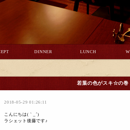
EPT
DINNER
LUNCH
W
若葉の色がスキ☆の巻
2018-05-29 01:26:11
こんにちは(｀_´)ゞ
ラシェット後藤です♪