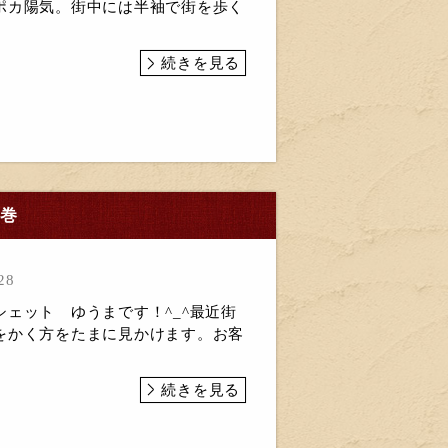
ポカ陽気。街中には半袖で街を歩く
続きを見る
の巻
28
ェット ゆうまです！^_^最近街
をかく方をたまに見かけます。お客
続きを見る