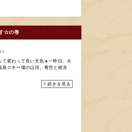
す☆の巻
40
って変わって良い天気☀️一昨日、火
温泉スキー場の山頂。青空と樹氷
続きを見る