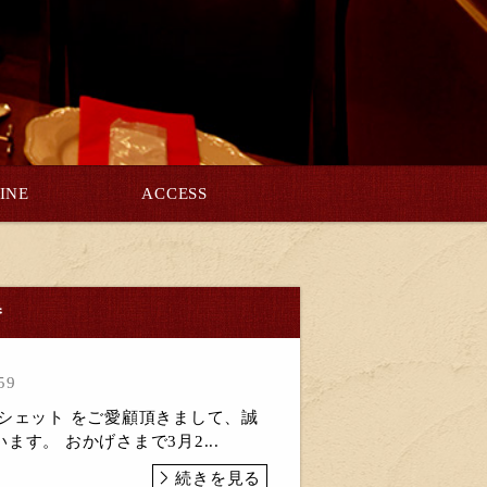
INE
ACCESS
巻
59
シェット をご愛顧頂きまして、誠
ます。 おかげさまで3月2...
続きを見る