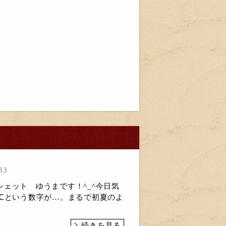
巻
33
ェット ゆうまです！^_^今日気
8℃という数字が…。まるで初夏のよ
続きを見る